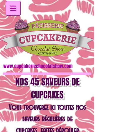
www.cupcakeriechocolatshow.com
NOS 45 SAVEURS DE
CUPCAKES
Vous trouverez ici toutes nos
saveurs régulières de
cupcakes...faites dérouler