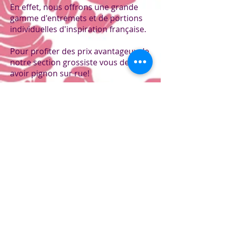
En effet, nous offrons une grande
gamme d'entremets et de portions
individuelles d'inspiration française.
Pour profiter des prix avantageux de
notre section grossiste vous devez
avoir pignon sur rue!
Voici donc un apperçu de nos
produits offerts aux entreprises:
-Entremet (mousse et crème au
beurre)
-Portion (mousse et crème au
beurre)
-Tarte et tartelette
-Cupcake régulier et mini cupcake
-Macaron
-Chocolat
-Viennoiserie